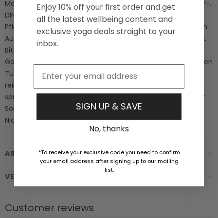
Materialien: PVC. Latexfrei. 6P-frei: Frei von DEHP-, DBP-, BBP-,
Enjoy 10% off your first order and get
DINP-, DIDP- und DNOP-Phthalaten.
all the latest wellbeing content and
Pflegehinweise: Bedruckte Yogamatten setzen beim ersten
exclusive yoga deals straight to your
Auspacken einen sehr starken, aber harmlosen Geruch frei.
inbox.
Bitte entrollen und lüften Sie Ihre Matte 2-3 Tage vor
Gebrauch. Flecken mit Yoga Mat Wash oder einem feuchten
Email
Tuch mit kaltem Wasser und mildem Reinigungsmittel
reinigen. Flach trocknen. Die Matte kann verblassen und
spröde und unbrauchbar werden, wenn sie längere Zeit der
SIGN UP & SAVE
Sonne ausgesetzt wird. Wir empfehlen, Ihre Matte bei
Nichtgebrauch in einer Mattentasche aufzubewahren.
No, thanks
*To receive your exclusive code you need to confirm
ARTIKELDETAILS
your email address after signing up to our mailing
list.
VERSAND & RÜCKSENDUNGEN
Customer reviews