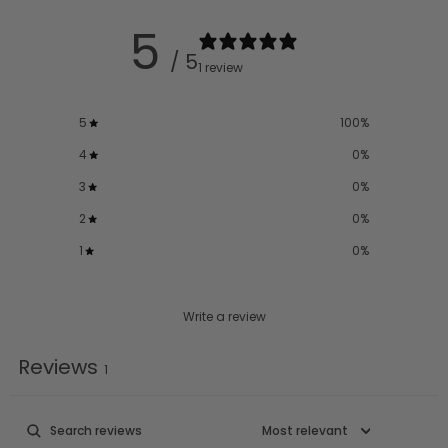
5
/ 5
1 review
5
100
%
4
0
%
3
0
%
2
0
%
1
0
%
Write a review
Reviews
1