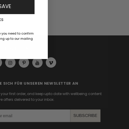
 SAVE
ks
e you need to confirm
ng up to our mailing
DUNG BLEIBEN
IE SICH FÜR UNSEREN NEWSLETTER AN
f your first order, and keep upto date with wellbeing content
e offers delivered to your inbox.
SUBSCRIBE