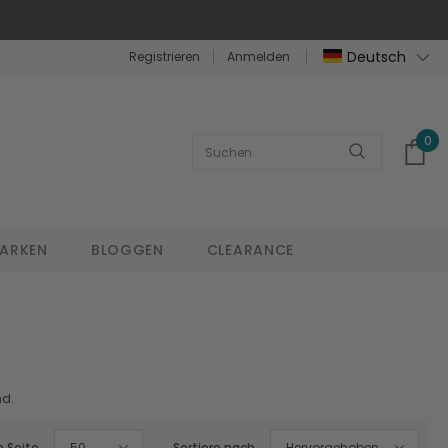
Deutsch
Registrieren
Anmelden
0
ARKEN
BLOGGEN
CLEARANCE
nd.
o Seite
50
Sortiere nach
Hervorgehoben