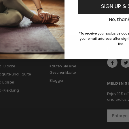
SIGN UP &
No, than
*To receive your exclusive cod
your email address after signi
list.
IEBTE PRODUKTE
ÜBER UNS
IN VERBIN
a-Matten
Wer wir sind
a-Blöcke
Kaufen Sie eine
Geschenkkarte
gurte und -gurte
Bloggen
 Bolster
MELDEN S
a-Kleidung
Enjoy 10% of
and exclusiv
Email