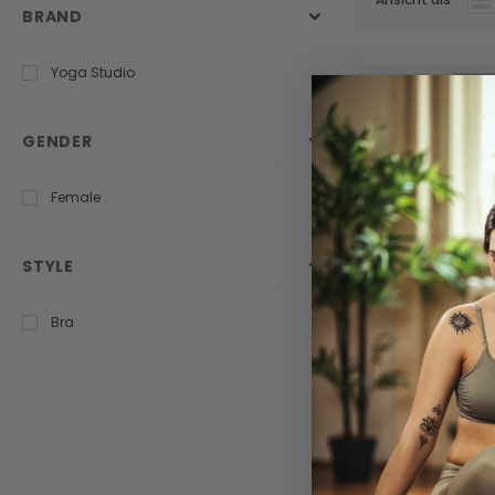
BRAND
Yoga Studio
Ausv
GENDER
Female
STYLE
Bra
Yoga Studio Black
Rudraksha Mala P
€37,95