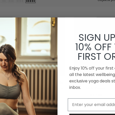
erkauft
Ausverkau
SIGN U
10% OFF
FIRST O
Enjoy 10% off your firs
all the latest wellbei
exclusive yoga deals st
 Onyx &
Yoga Studio Labradorite
Yoga Studio Rauchquar
inbox.
erlen
Howlite & Rudraksha Mala
Mala Perlen
Perlen
€37,95
Email
€34,95