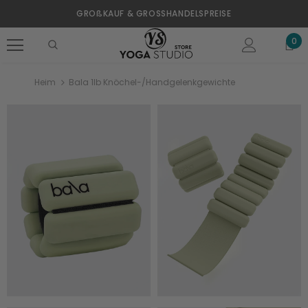
GROßKAUF & GROSSHANDELSPREISE
0
Heim
Bala 1lb Knöchel-/Handgelenkgewichte