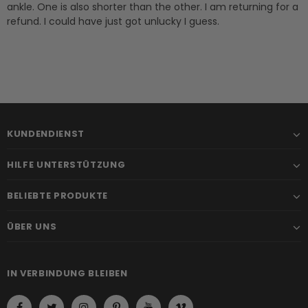
ankle. One is also shorter than the other. I am returning for a
refund. I could have just got unlucky I guess.
KUNDENDIENST
HILFE UNTERSTÜTZUNG
BELIEBTE PRODUKTE
ÜBER UNS
IN VERBINDUNG BLEIBEN