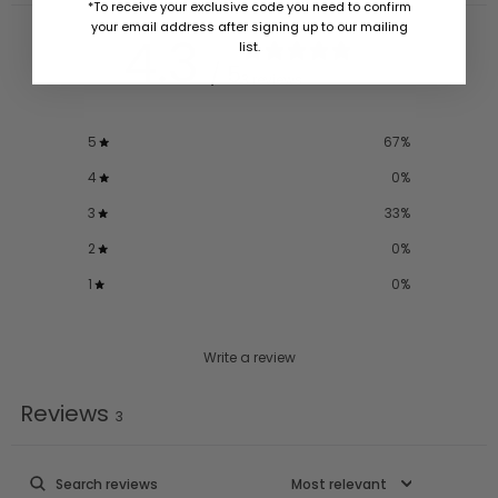
*To receive your exclusive code you need to confirm
your email address after signing up to our mailing
4.3
list.
/ 5
3 reviews
5
67
%
4
0
%
3
33
%
2
0
%
1
0
%
Write a review
Reviews
3