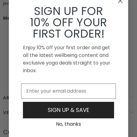
jeden Körper.
SIGN UP FOR
10% OFF YOUR
Merkmale -
2x Armreifen pro Set
FIRST ORDER!
Inklusive Tragetasche
1 Pfund Gewicht pro Armreif.
Enjoy 10% off your first order and get
Weiche Silikon-Außenhülle
all the latest wellbeing content and
Ultrastarker Klettverschluss
exclusive yoga deals straight to your
inbox.
Email
ARTIKELDETAILS
SIGN UP & SAVE
VERSAND & RÜCKSENDUNGEN
No, thanks
Customer reviews