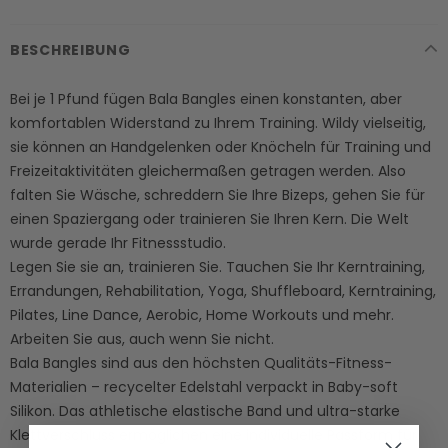
BESCHREIBUNG
Bei je 1 Pfund fügen Bala Bangles einen konstanten, aber
komfortablen Widerstand zu Ihrem Training. Wildy vielseitig,
sie können an Handgelenken oder Knöcheln für Training und
Freizeitaktivitäten gleichermaßen getragen werden. Also
falten Sie Wäsche, schreddern Sie Ihre Bizeps, gehen Sie für
einen Spaziergang oder trainieren Sie Ihren Kern. Die Welt
wurde gerade Ihr Fitnessstudio.
Legen Sie sie an, trainieren Sie. Tauchen Sie Ihr Kerntraining,
Errandungen, Rehabilitation, Yoga, Shuffleboard, Kerntraining,
Pilates, Line Dance, Aerobic, Home Workouts und mehr.
Arbeiten Sie aus, auch wenn Sie nicht.
Bala Bangles sind aus den höchsten Qualitäts-Fitness-
Materialien – recycelter Edelstahl verpackt in Baby-soft
Silikon. Das athletische elastische Band und ultra-starke
Klettverschluss ermöglichen eine individuelle Passform für