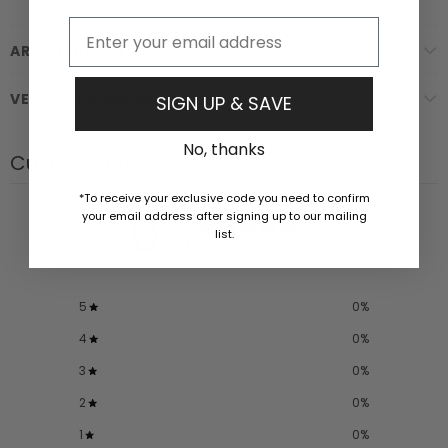
Email
ARTIKELDETAILS
VERSAND & RÜCKSENDUNGEN
SIGN UP & SAVE
No, thanks
Customer reviews
*To receive your exclusive code you need to confirm
0
your email address after signing up to our mailing
list.
/ 5
0 reviews
5
0
%
4
0
%
3
0
%
2
0
%
1
0
%