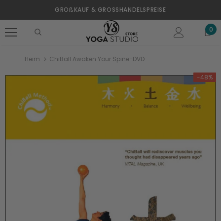
GROßKAUF & GROSSHANDELSPREISE
0
Heim
ChiBall Awaken Your Spine-DVD
-48%