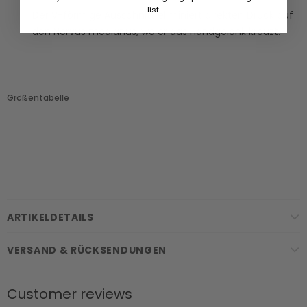
list.
Der V-förmige Ausschnitt eliminiert direkten Druck auf
den Nervus medianus, wo er das Handgelenk kreuzt.
Größentabelle
ARTIKELDETAILS
VERSAND & RÜCKSENDUNGEN
Customer reviews