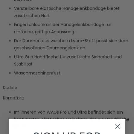
Verstellbare elastische Handgelenkbandage bietet
zusätzlichen Halt.
Fingerschlaufe an der Handgelenkbandage für
einfache, griffige Anpassung.
Der Daumen aus weichem Lycra-Stoff passt sich dem
geschwollenen Daumengelenk an.
Ultra Grip Handfläche für zusätzliche Sicherheit und
Stabilität.
Waschmaschinenfest.
Die Info
Kompfort:
Im Inneren von WAGs Pro und Ultra befindet sich ein
konturiertes, elastisches Gelpolster, das die Handfläche
bedeckt.