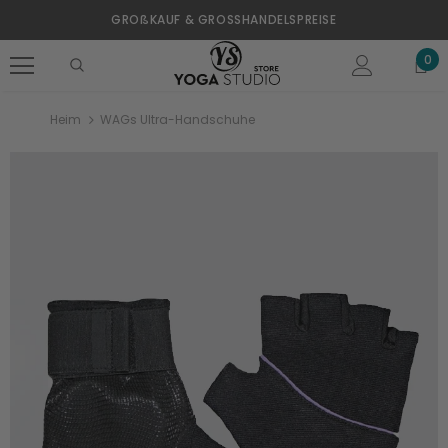
GROßKAUF & GROSSHANDELSPREISE
0
Heim
WAGs Ultra-Handschuhe