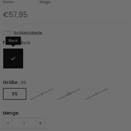
Marke:
Wags
€57,95
Größentabelle
Black
Farbe
:
Black
Größe
:
XS
XS
S
M
L
Menge: