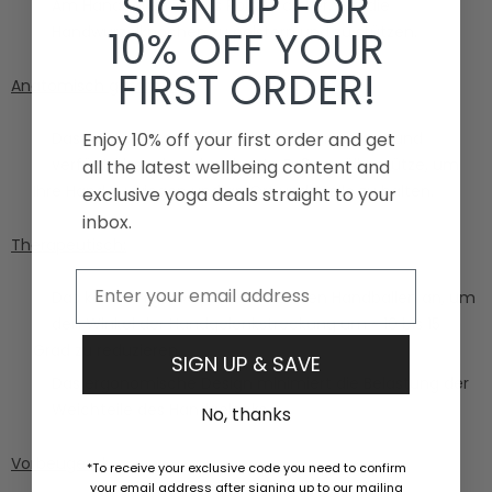
SIGN UP FOR
Am Handballen ist das Polster dicker, um die
10% OFF YOUR
Handwurzelknochen zu polstern und zu stützen.
FIRST ORDER!
Anatomisch geformt:
Enjoy 10% off your first order and get
Das Polster ist an die Handfläche angepasst und
verfügt über eine eingebaute Fußgewölbestütze, um
all the latest wellbeing content and
Ihre Hand zu wiegen und an Ort und Stelle zu halten.
exclusive yoga deals straight to your
inbox.
Therapeutisch:
Email
Das keilförmige Gelpolster hebt den Handballen an, um
den Winkel der Handgelenkstreckung um ~ 10 bis 15
Grad zu reduzieren.
SIGN UP & SAVE
Das ergonomische Design minimiert die Belastung der
Weichteile des Handgelenks.
No, thanks
Vorbeugend:
*To receive your exclusive code you need to confirm
your email address after signing up to our mailing