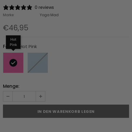
0 reviews
Marke:
Yoga Mad
€46,95
Hot
Pink
Farbe
:
Hot Pink
Menge: