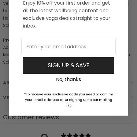
Enjoy 10% off your first order and get
Verletzungen oder Beschwerden, sowie diejenigen, die eine
all the latest wellbeing content and
beruhigende meditative Erfahrung suchen.
exclusive yoga deals straight to your
Hergestellt aus 100% Baumwolle Leinwand Stoff mit 20mm
Schaum Polsterung, Schnappverschluss und Tragegriff.
inbox.
Produktdetails:
Email
Abmessungen - 67 x 41 cm
Material - 100% Baumwolle Leinwandabdeckung und 20mm
Schaum Polsterung.
SIGN UP & SAVE
No, thanks
ARTIKELDETAILS
*To receive your exclusive code you need to confirm
VERSAND & RÜCKSENDUNGEN
your email address after signing up to our mailing
list.
Customer reviews