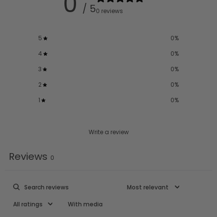
0
/ 5
0 reviews
5
0
%
4
0
%
3
0
%
2
0
%
1
0
%
Write a review
Reviews
0
With media